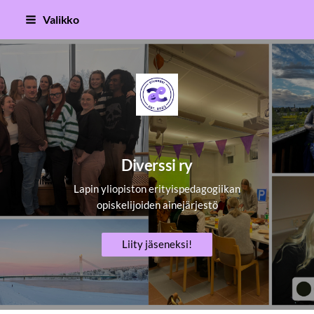
Siirry
Valikko
sivun
sisältöön
Lapin erityispedagogiikan opiskel
Diverssi ry
Lapin yliopiston erityispedagogiikan
opiskelijoiden ainejärjestö
Liity jäseneksi!