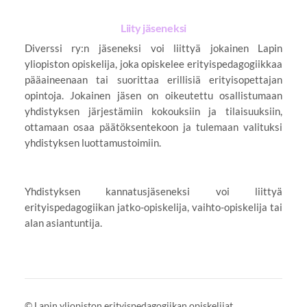
Liity jäseneksi
Diverssi ry:n jäseneksi voi liittyä jokainen Lapin
yliopiston opiskelija, joka opiskelee erityispedagogiikkaa
pääaineenaan tai suorittaa erillisiä erityisopettajan
opintoja. Jokainen jäsen on oikeutettu osallistumaan
yhdistyksen järjestämiin kokouksiin ja tilaisuuksiin,
ottamaan osaa päätöksentekoon ja tulemaan valituksi
yhdistyksen luottamustoimiin.
Yhdistyksen kannatusjäseneksi voi liittyä
erityispedagogiikan jatko-opiskelija, vaihto-opiskelija tai
alan asiantuntija.
©
Lapin yliopiston erityispedagogiikan opiskelijat