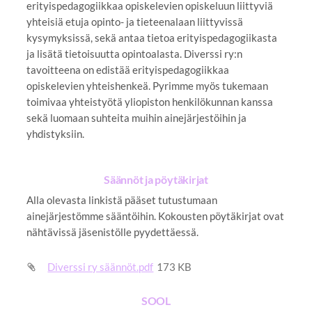
erityispedagogiikkaa opiskelevien opiskeluun liittyviä
yhteisiä etuja opinto- ja tieteenalaan liittyvissä
kysymyksissä, sekä antaa tietoa erityispedagogiikasta
ja lisätä tietoisuutta opintoalasta. Diverssi ry:n
tavoitteena on edistää erityispedagogiikkaa
opiskelevien yhteishenkeä. Pyrimme myös tukemaan
toimivaa yhteistyötä yliopiston henkilökunnan kanssa
sekä luomaan suhteita muihin ainejärjestöihin ja
yhdistyksiin.
Säännöt ja pöytäkirjat
Alla olevasta linkistä pääset tutustumaan
ainejärjestömme sääntöihin. Kokousten pöytäkirjat ovat
nähtävissä jäsenistölle pyydettäessä.
Diverssi ry säännöt.pdf
173 KB
SOOL