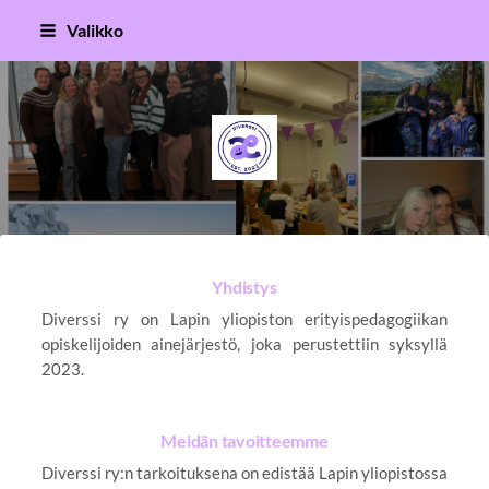
Siirry
Valikko
sivun
sisältöön
Lapin erityispedagogiikan opiskel
Yhdistys
Diverssi ry on Lapin yliopiston erityispedagogiikan
opiskelijoiden ainejärjestö, joka perustettiin syksyllä
2023.
Meidän tavoitteemme
Diverssi ry:n tarkoituksena on edistää Lapin yliopistossa