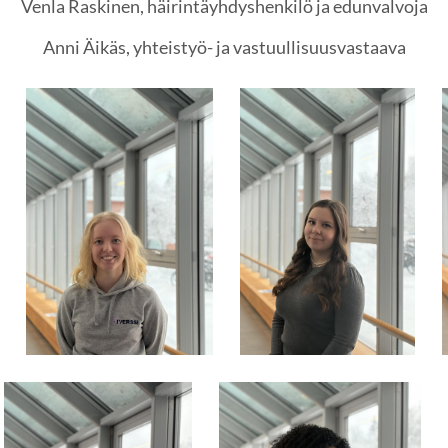
Venla Raskinen, häirintäyhdyshenkilö ja edunvalvoja
Anni Äikäs, yhteistyö- ja vastuullisuusvastaava