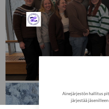
Siirry
sivun
sisältöön
Lapin erityispedagogiikan opiskel
Ainejärjestön hallitus pi
järjestää jäsenilleen