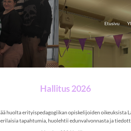
Etusivu
Y
ijat Diverssi ry
Hallitus 2026
tää huolta erityispedagogiikan opiskelijoiden oikeuksista La
 erilaisia tapahtumia, huolehtii edunvalvonnasta ja tiedott