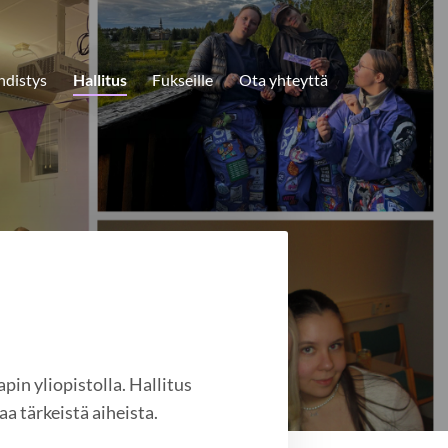
hdistys
Hallitus
Fukseille
Ota yhteyttä
pin yliopistolla. Hallitus
aa tärkeistä aiheista.